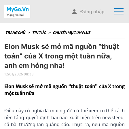
Đăng nhập
TRANG CHỦ
>
TIN TỨC
>
CHUYÊN MỤC UH PLUS
Elon Musk sẽ mở mã nguồn “thuật
toán” của X trong một tuần nữa,
anh em hóng nha!
12/01/2026 08:38
Elon Musk sẽ mở mã nguồn “thuật toán” của X trong
một tuần nữa
Điều này có nghĩa là mọi người có thể xem cụ thể cách
nền tảng quyết định bài nào xuất hiện trên newsfeed,
cả bài thường lẫn quảng cáo. Thực ra, nếu mã nguồn