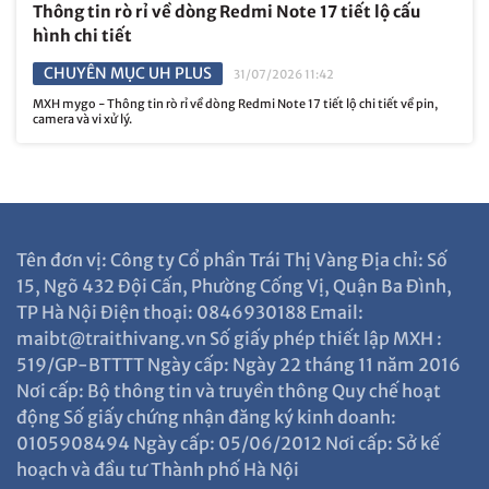
Thông tin rò rỉ về dòng Redmi Note 17 tiết lộ cấu
hình chi tiết
CHUYÊN MỤC UH PLUS
31/07/2026 11:42
MXH mygo - Thông tin rò rỉ về dòng Redmi Note 17 tiết lộ chi tiết về pin,
camera và vi xử lý.
Tên đơn vị: Công ty Cổ phần Trái Thị Vàng Địa chỉ: Số
15, Ngõ 432 Đội Cấn, Phường Cống Vị, Quận Ba Đình,
TP Hà Nội Điện thoại: 0846930188 Email:
maibt@traithivang.vn Số giấy phép thiết lập MXH :
519/GP-BTTTT Ngày cấp: Ngày 22 tháng 11 năm 2016
Nơi cấp: Bộ thông tin và truyền thông Quy chế hoạt
động Số giấy chứng nhận đăng ký kinh doanh:
0105908494 Ngày cấp: 05/06/2012 Nơi cấp: Sở kế
hoạch và đầu tư Thành phố Hà Nội