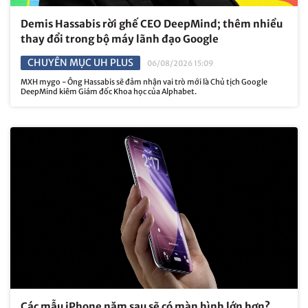
Demis Hassabis rời ghế CEO DeepMind; thêm nhiều
thay đổi trong bộ máy lãnh đạo Google
CHUYÊN MỤC UH PLUS
06/08/2026 15:09
MXH mygo - Ông Hassabis sẽ đảm nhận vai trò mới là Chủ tịch Google
DeepMind kiêm Giám đốc Khoa học của Alphabet.
Các mẫu iPhone năm sau sẽ có màn hình lớn hơn?