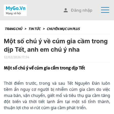
Đăng nhập
TRANG CHỦ
>
TIN TỨC
>
CHUYÊN MỤC UH PLUS
Một số chú ý về cúm gia cầm trong
dịp Tết, anh em chú ý nha
12/02/2026 17:54
Một số chú ý về cúm gia cầm trong dịp Tết
Thời điểm trước, trong và sau Tết Nguyên Đán luôn
tiềm ẩn nguy cơ người bị nhiễm cúm gia cầm do việc
mua bán, vận chuyển, giết mổ và tiêu thụ gia cầm tăng
đột biến và thời tiết lạnh ẩm tại một số tỉnh thành,
thuận lợi cho vi-rút cúm gia cầm phát triển.