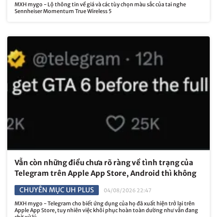
MXH mygo - Lộ thông tin về giá và các tùy chọn màu sắc của tai nghe
Sennheiser Momentum True Wireless 5
Vẫn còn những điều chưa rõ ràng về tình trạng của
Telegram trên Apple App Store, Android thì không
CHUYÊN MỤC UH PLUS
04/08/2026 22:47
MXH mygo - Telegram cho biết ứng dụng của họ đã xuất hiện trở lại trên
Apple App Store, tuy nhiên việc khôi phục hoàn toàn dường như vẫn đang
chờ xử lý.