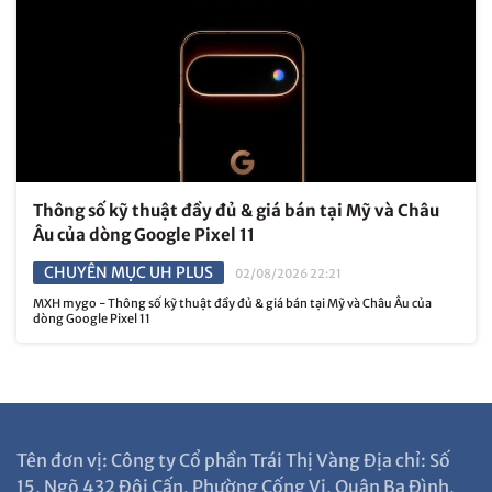
Thông số kỹ thuật đầy đủ & giá bán tại Mỹ và Châu
Âu của dòng Google Pixel 11
CHUYÊN MỤC UH PLUS
02/08/2026 22:21
MXH mygo - Thông số kỹ thuật đầy đủ & giá bán tại Mỹ và Châu Âu của
dòng Google Pixel 11
Tên đơn vị: Công ty Cổ phần Trái Thị Vàng Địa chỉ: Số
15, Ngõ 432 Đội Cấn, Phường Cống Vị, Quận Ba Đình,