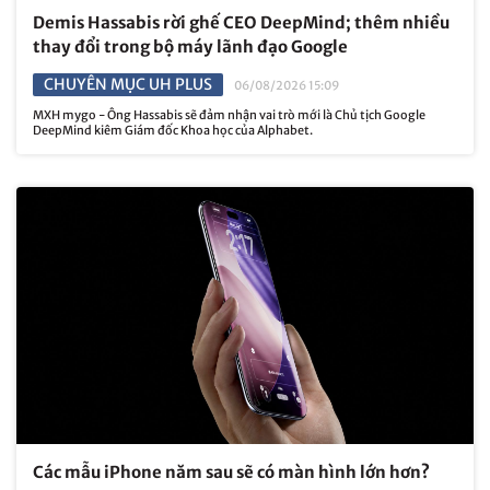
Demis Hassabis rời ghế CEO DeepMind; thêm nhiều
thay đổi trong bộ máy lãnh đạo Google
CHUYÊN MỤC UH PLUS
06/08/2026 15:09
MXH mygo - Ông Hassabis sẽ đảm nhận vai trò mới là Chủ tịch Google
DeepMind kiêm Giám đốc Khoa học của Alphabet.
Các mẫu iPhone năm sau sẽ có màn hình lớn hơn?