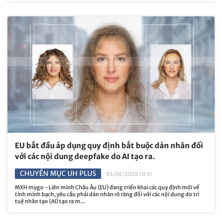
EU bắt đầu áp dụng quy định bắt buộc dán nhãn đối
với các nội dung deepfake do AI tạo ra.
CHUYÊN MỤC UH PLUS
03/08/2026 10:31
MXH mygo - Liên minh Châu Âu (EU) đang triển khai các quy định mới về
tính minh bạch, yêu cầu phải dán nhãn rõ ràng đối với các nội dung do trí
tuệ nhân tạo (AI) tạo ra m...