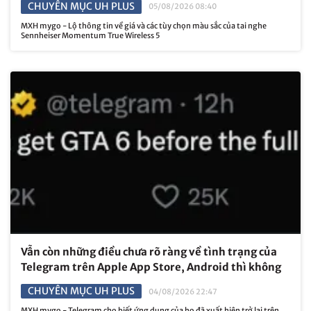
CHUYÊN MỤC UH PLUS
05/08/2026 08:40
MXH mygo - Lộ thông tin về giá và các tùy chọn màu sắc của tai nghe
Sennheiser Momentum True Wireless 5
Vẫn còn những điều chưa rõ ràng về tình trạng của
Telegram trên Apple App Store, Android thì không
CHUYÊN MỤC UH PLUS
04/08/2026 22:47
MXH mygo - Telegram cho biết ứng dụng của họ đã xuất hiện trở lại trên