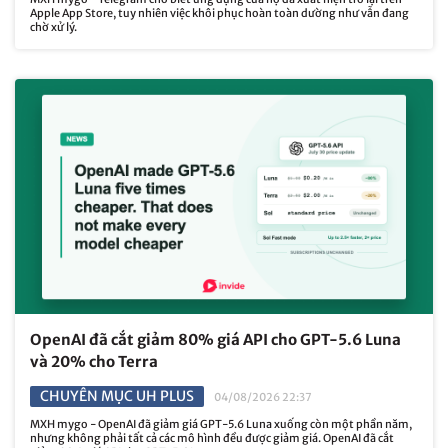
Apple App Store, tuy nhiên việc khôi phục hoàn toàn dường như vẫn đang
chờ xử lý.
OpenAI đã cắt giảm 80% giá API cho GPT-5.6 Luna
và 20% cho Terra
CHUYÊN MỤC UH PLUS
04/08/2026 22:37
MXH mygo - OpenAI đã giảm giá GPT-5.6 Luna xuống còn một phần năm,
nhưng không phải tất cả các mô hình đều được giảm giá. OpenAI đã cắt