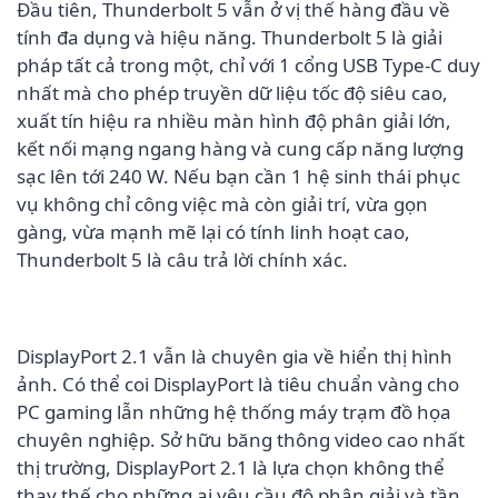
Đầu tiên, Thunderbolt 5 vẫn ở vị thế hàng đầu về
tính đa dụng và hiệu năng. Thunderbolt 5 là giải
pháp tất cả trong một, chỉ với 1 cổng USB Type-C duy
nhất mà cho phép truyền dữ liệu tốc độ siêu cao,
xuất tín hiệu ra nhiều màn hình độ phân giải lớn,
kết nối mạng ngang hàng và cung cấp năng lượng
sạc lên tới 240 W. Nếu bạn cần 1 hệ sinh thái phục
vụ không chỉ công việc mà còn giải trí, vừa gọn
gàng, vừa mạnh mẽ lại có tính linh hoạt cao,
Thunderbolt 5 là câu trả lời chính xác.
DisplayPort 2.1 vẫn là chuyên gia về hiển thị hình
ảnh. Có thể coi DisplayPort là tiêu chuẩn vàng cho
PC gaming lẫn những hệ thống máy trạm đồ họa
chuyên nghiệp. Sở hữu băng thông video cao nhất
thị trường, DisplayPort 2.1 là lựa chọn không thể
thay thế cho những ai yêu cầu độ phân giải và tần