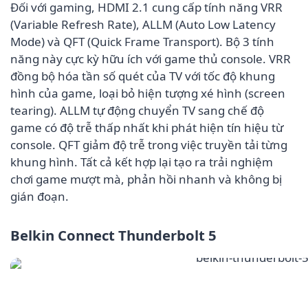
Đối với gaming, HDMI 2.1 cung cấp tính năng VRR
(Variable Refresh Rate), ALLM (Auto Low Latency
Mode) và QFT (Quick Frame Transport). Bộ 3 tính
năng này cực kỳ hữu ích với game thủ console. VRR
đồng bộ hóa tần số quét của TV với tốc độ khung
hình của game, loại bỏ hiện tượng xé hình (screen
tearing). ALLM tự động chuyển TV sang chế độ
game có độ trễ thấp nhất khi phát hiện tín hiệu từ
console. QFT giảm độ trễ trong việc truyền tải từng
khung hình. Tất cả kết hợp lại tạo ra trải nghiệm
chơi game mượt mà, phản hồi nhanh và không bị
gián đoạn.
Belkin Connect Thunderbolt 5