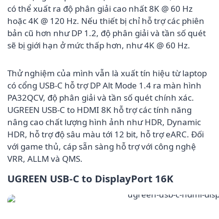
có thể xuất ra độ phân giải cao nhất 8K @ 60 Hz
hoặc 4K @ 120 Hz. Nếu thiết bị chỉ hỗ trợ các phiên
bản cũ hơn như DP 1.2, độ phân giải và tần số quét
sẽ bị giới hạn ở mức thấp hơn, như 4K @ 60 Hz.
Thử nghiệm của mình vẫn là xuất tín hiệu từ laptop
có cổng USB-C hỗ trợ DP Alt Mode 1.4 ra màn hình
PA32QCV, độ phân giải và tần số quét chính xác.
UGREEN USB-C to HDMI 8K hỗ trợ các tính năng
nâng cao chất lượng hình ảnh như HDR, Dynamic
HDR, hỗ trợ độ sâu màu tới 12 bit, hỗ trợ eARC. Đối
với game thủ, cáp sẵn sàng hỗ trợ với công nghệ
VRR, ALLM và QMS.
UGREEN USB-C to DisplayPort 16K