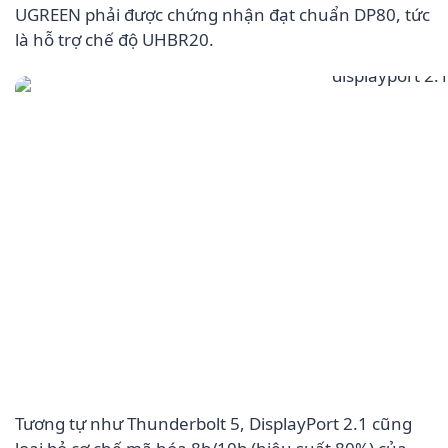
UGREEN phải được chứng nhận đạt chuẩn DP80, tức
là hỗ trợ chế độ UHBR20.
Tương tự như Thunderbolt 5, DisplayPort 2.1 cũng