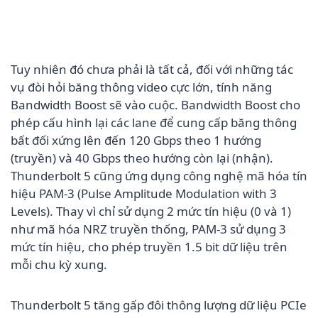
Tuy nhiên đó chưa phải là tất cả, đối với những tác
vụ đòi hỏi băng thông video cực lớn, tính năng
Bandwidth Boost sẽ vào cuộc. Bandwidth Boost cho
phép cấu hình lại các lane để cung cấp băng thông
bất đối xứng lên đến 120 Gbps theo 1 hướng
(truyền) và 40 Gbps theo hướng còn lại (nhận).
Thunderbolt 5 cũng ứng dụng công nghệ mã hóa tín
hiệu PAM-3 (Pulse Amplitude Modulation with 3
Levels). Thay vì chỉ sử dụng 2 mức tín hiệu (0 và 1)
như mã hóa NRZ truyền thống, PAM-3 sử dụng 3
mức tín hiệu, cho phép truyền 1.5 bit dữ liệu trên
mỗi chu kỳ xung.
Thunderbolt 5 tăng gấp đôi thông lượng dữ liệu PCIe