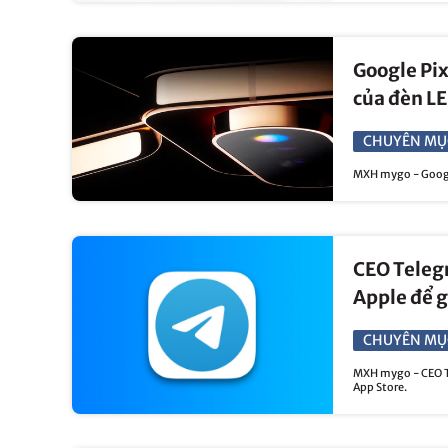
Google Pixe
của đèn L
CHUYÊN MỤ
MXH mygo - Google 
CEO Telegr
Apple để g
CHUYÊN MỤ
MXH mygo - CEO Te
App Store.