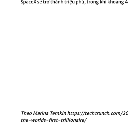
SpaceX sẽ trở thành triệu phú, trong khi khoảng 
Theo Marina Temkin
https://techcrunch.com/2
the-worlds-first-trillionaire/