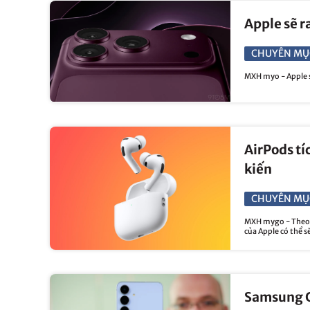
Apple sẽ r
CHUYÊN MỤ
MXH myo - Apple sẽ
AirPods tí
kiến
CHUYÊN MỤ
MXH mygo - Theo 
của Apple có thể s
Samsung G