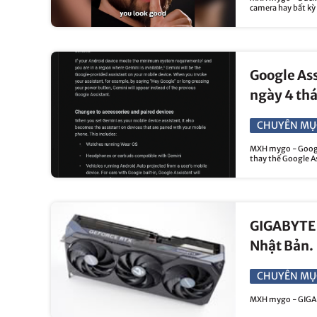
camera hay bất kỳ 
Google Ass
ngày 4 th
CHUYÊN MỤ
MXH mygo - Google
thay thế Google Ass
GIGABYTE đ
Nhật Bản.
CHUYÊN MỤ
MXH mygo - GIGABY