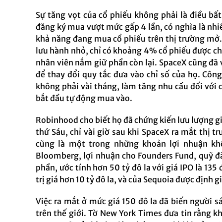
Sự tăng vọt của cổ phiếu không phải là điều bấ
đăng ký mua vượt mức gấp 4 lần, có nghĩa là nhi
khả năng đang mua cổ phiếu trên thị trường mở. 
lưu hành nhỏ, chỉ có khoảng 4% cổ phiếu được chà
nhân viên nắm giữ phần còn lại. SpaceX cũng đã
để thay đổi quy tắc đưa vào chỉ số của họ. Công 
không phải vài tháng, làm tăng nhu cầu đối với c
bắt đầu tự động mua vào.
Robinhood cho biết họ đã chứng kiến ​​lưu lượng g
thứ Sáu, chỉ vài giờ sau khi SpaceX ra mắt thị 
cũng là một trong những khoản lợi nhuận kh
Bloomberg, lợi nhuận cho Founders Fund, quỹ đã
phần, ước tính hơn 50 tỷ đô la với giá IPO là 135
trị giá hơn 10 tỷ đô la, và của Sequoia được định gi
Việc ra mắt ở mức giá 150 đô la đã biến người s
trên thế giới. Tờ New York Times đưa tin rằng k