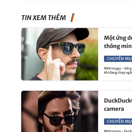
TIN XEM THÊM
Một ứng dụ
thông min
CHUYÊN MỤ
MXH mygo - Với gi
khi đang chạy ng
DuckDuckG
camera
CHUYÊN MỤ
MXH mygo - DuckDu