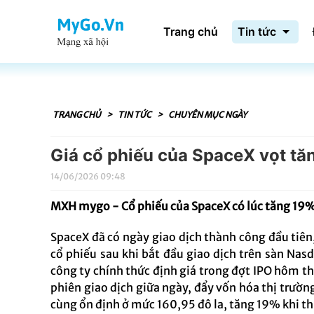
Trang chủ
Tin tức
TRANG CHỦ
>
TIN TỨC
>
CHUYÊN MỤC NGÀY
Giá cổ phiếu của SpaceX vọt tă
14/06/2026 09:48
MXH mygo - Cổ phiếu của SpaceX có lúc tăng 19%
SpaceX đã có ngày giao dịch thành công đầu tiên,
cổ phiếu sau khi bắt đầu giao dịch trên sàn Nas
công ty chính thức định giá trong đợt IPO hôm th
phiên giao dịch giữa ngày, đẩy vốn hóa thị trường 
cùng ổn định ở mức 160,95 đô la, tăng 19% khi th