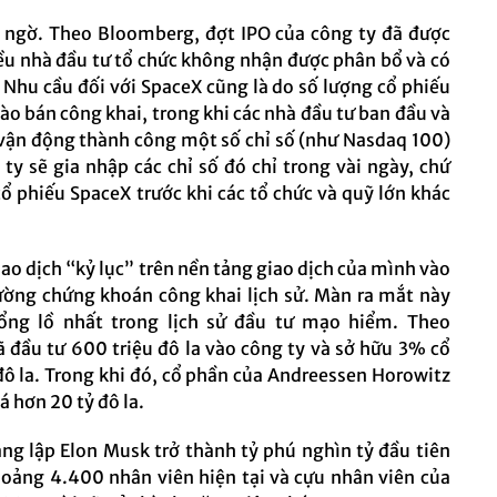
t ngờ. Theo Bloomberg, đợt IPO của công ty đã được
ều nhà đầu tư tổ chức không nhận được phân bổ và có
Nhu cầu đối với SpaceX cũng là do số lượng cổ phiếu
o bán công khai, trong khi các nhà đầu tư ban đầu và
 vận động thành công một số chỉ số (như Nasdaq 100)
ty sẽ gia nhập các chỉ số đó chỉ trong vài ngày, chứ
ổ phiếu SpaceX trước khi các tổ chức và quỹ lớn khác
iao dịch “kỷ lục” trên nền tảng giao dịch của mình vào
trường chứng khoán công khai lịch sử. Màn ra mắt này
ổng lồ nhất trong lịch sử đầu tư mạo hiểm. Theo
 đầu tư 600 triệu đô la vào công ty và sở hữu 3% cổ
 đô la. Trong khi đó, cổ phần của Andreessen Horowitz
á hơn 20 tỷ đô la.
áng lập Elon Musk trở thành tỷ phú nghìn tỷ đầu tiên
hoảng 4.400 nhân viên hiện tại và cựu nhân viên của