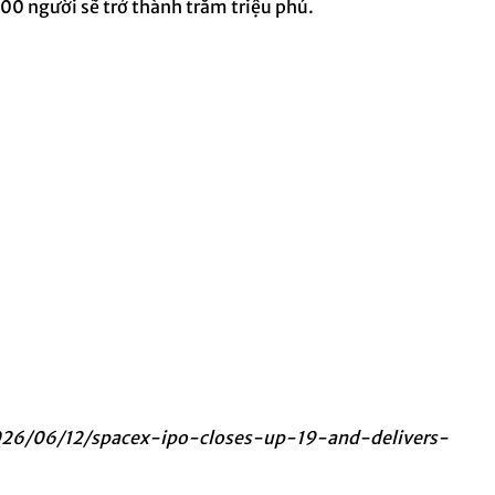
400 người sẽ trở thành trăm triệu phú.
026/06/12/spacex-ipo-closes-up-19-and-delivers-