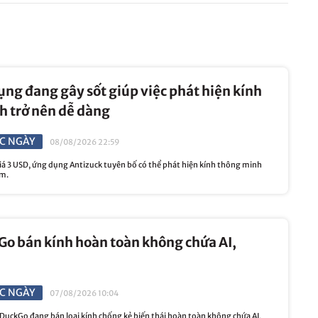
ng đang gây sốt giúp việc phát hiện kính
h trở nên dễ dàng
C NGÀY
08/08/2026 22:59
á 3 USD, ứng dụng Antizuck tuyên bố có thể phát hiện kính thông minh
ầm.
o bán kính hoàn toàn không chứa AI,
C NGÀY
07/08/2026 10:04
ckGo đang bán loại kính chống kẻ biến thái hoàn toàn không chứa AI,