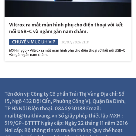
Viltrox ra mắt màn hình phụ cho điện thoại với kết
nối USB-C và ngàm gắn nam châm.
CHUYÊN MỤC UH VIP
30/07/2026 21:31
MXH mygo - Viltrox ra mắt màn hình phụ cho điện thoại với kết nối USB-C
và ngàm gắn nam châm.
Tên đơn vị: Công ty Cổ phần Trái Thị Vàng Địa chỉ: Số
15, Ngõ 432 Đội Cấn, Phường Cống Vị, Quận Ba Đình,
TP Hà Nội Điện thoại: 0846930188 Email:
maibt@traithivang.vn Số giấy phép thiết lập MXH :
519/GP-BTTTT Ngày cấp: Ngày 22 tháng 11 năm 2016
Nơi cấp: Bộ thông tin và truyền thông Quy chế hoạt