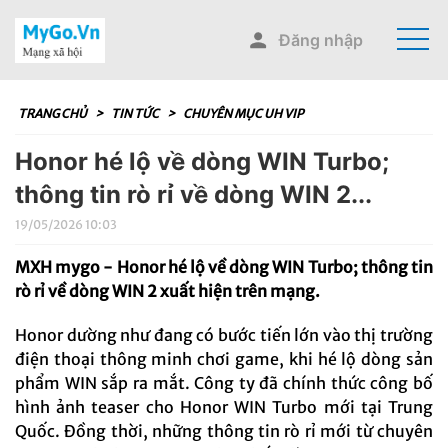
Đăng nhập
TRANG CHỦ
>
TIN TỨC
>
CHUYÊN MỤC UH VIP
Honor hé lộ về dòng WIN Turbo;
thông tin rò rỉ về dòng WIN 2...
19/05/2026 10:03
MXH mygo - Honor hé lộ về dòng WIN Turbo; thông tin
rò rỉ về dòng WIN 2 xuất hiện trên mạng.
Honor dường như đang có bước tiến lớn vào thị trường
điện thoại thông minh chơi game, khi hé lộ dòng sản
phẩm WIN sắp ra mắt. Công ty đã chính thức công bố
hình ảnh teaser cho Honor WIN Turbo mới tại Trung
Quốc. Đồng thời, những thông tin rò rỉ mới từ chuyên