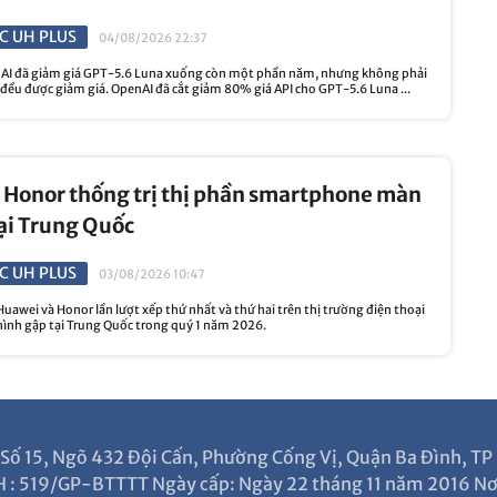
C UH PLUS
04/08/2026 22:37
I đã giảm giá GPT-5.6 Luna xuống còn một phần năm, nhưng không phải
 đều được giảm giá. OpenAI đã cắt giảm 80% giá API cho GPT-5.6 Luna ...
 Honor thống trị thị phần smartphone màn
ại Trung Quốc
C UH PLUS
03/08/2026 10:47
awei và Honor lần lượt xếp thứ nhất và thứ hai trên thị trường điện thoại
nh gập tại Trung Quốc trong quý 1 năm 2026.
ỉ: Số 15, Ngõ 432 Đội Cấn, Phường Cống Vị, Quận Ba Đình, T
 : 519/GP-BTTTT Ngày cấp: Ngày 22 tháng 11 năm 2016 Nơi 