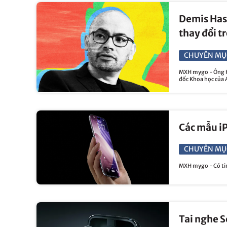
Demis Has
thay đổi t
CHUYÊN MỤ
MXH mygo - Ông Ha
đốc Khoa học của 
Các mẫu iP
CHUYÊN MỤ
MXH mygo - Có tin
Tai nghe 