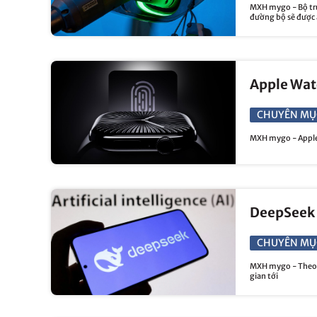
MXH mygo - Bộ trư
đường bộ sẽ được á
Apple Watc
CHUYÊN MỤ
MXH mygo - Apple 
DeepSeek c
CHUYÊN MỤ
MXH mygo - Theo n
gian tới