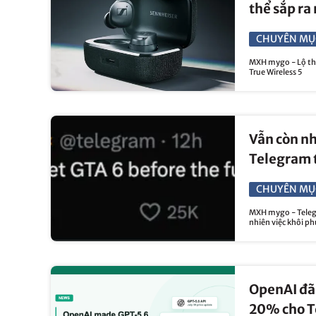
thể sắp ra
CHUYÊN MỤ
MXH mygo - Lộ thô
True Wireless 5
Vẫn còn nh
Telegram t
CHUYÊN MỤ
MXH mygo - Telegra
nhiên việc khôi p
OpenAI đã
20% cho T