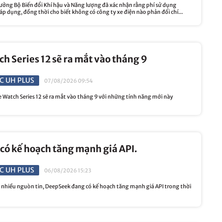
ởng Bộ Biến đổi Khí hậu và Năng lượng đã xác nhận rằng phí sử dụng
p dụng, đồng thời cho biết không có công ty xe điện nào phản đối chí...
h Series 12 sẽ ra mắt vào tháng 9
C UH PLUS
07/08/2026 09:54
Watch Series 12 sẽ ra mắt vào tháng 9 với những tính năng mới này
ó kế hoạch tăng mạnh giá API.
C UH PLUS
06/08/2026 15:23
hiều nguòn tin, DeepSeek đang có kế hoạch tăng mạnh giá API trong thời