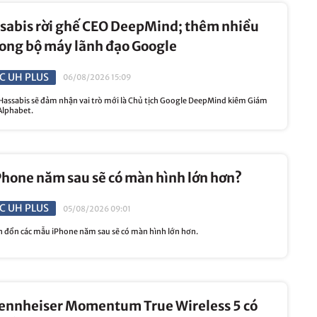
sabis rời ghế CEO DeepMind; thêm nhiều
rong bộ máy lãnh đạo Google
C UH PLUS
06/08/2026 15:09
ssabis sẽ đảm nhận vai trò mới là Chủ tịch Google DeepMind kiêm Giám
Alphabet.
hone năm sau sẽ có màn hình lớn hơn?
C UH PLUS
05/08/2026 09:01
 đồn các mẫu iPhone năm sau sẽ có màn hình lớn hơn.
Sennheiser Momentum True Wireless 5 có