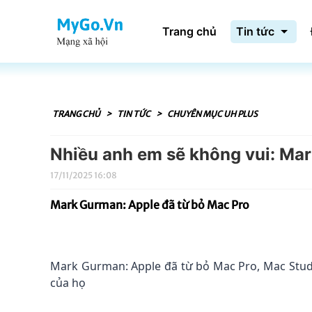
Trang chủ
Tin tức
TRANG CHỦ
>
TIN TỨC
>
CHUYÊN MỤC UH PLUS
Nhiều anh em sẽ không vui: Mar
17/11/2025 16:08
Mark Gurman: Apple đã từ bỏ Mac Pro
Mark Gurman: Apple đã từ bỏ Mac Pro, Mac Stud
của họ