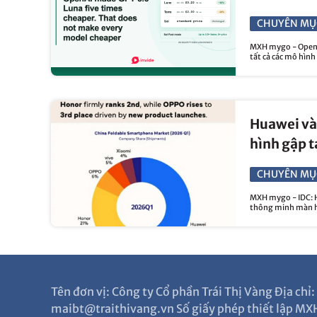
CHUYÊN MỤ
MXH mygo - OpenA
tất cả các mô hình
Huawei và
hình gập t
CHUYÊN MỤ
MXH mygo - IDC: Hu
thông minh màn hì
Tên đơn vị: Công ty Cổ phần Trái Thị Vàng Địa ch
maibt@traithivang.vn Số giấy phép thiết lập MXH