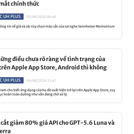
 mắt chính thức
C UH PLUS
05/08/2026 08:40
ng tin về giá và các tùy chọn màu sắc của tai nghe Sennheiser Momentum
ững điều chưa rõ ràng về tình trạng của
rên Apple App Store, Android thì không
C UH PLUS
04/08/2026 22:47
m cho biết ứng dụng của họ đã xuất hiện trở lại trên Apple App Store, tuy
hục hoàn toàn dường như vẫn đang chờ xử lý.
 cắt giảm 80% giá API cho GPT-5.6 Luna và
erra