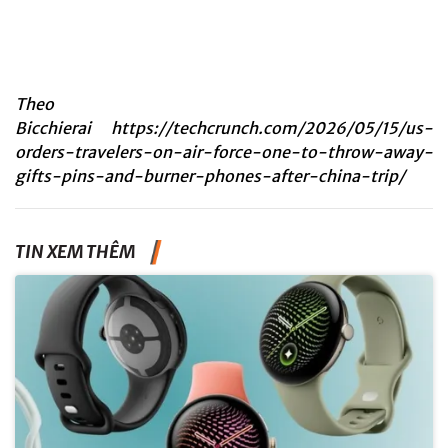
Theo
Bicchierai
https://techcrunch.com/2026/05/15/us-
orders-travelers-on-air-force-one-to-throw-away-
gifts-pins-and-burner-phones-after-china-trip/
TIN XEM THÊM