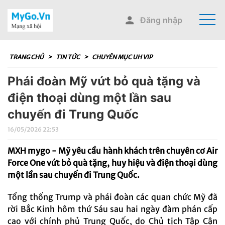
Đăng nhập
TRANG CHỦ
>
TIN TỨC
>
CHUYÊN MỤC UH VIP
Phái đoàn Mỹ vứt bỏ quà tặng và
điện thoại dùng một lần sau
chuyến đi Trung Quốc
16/05/2026 22:53
MXH mygo - Mỹ yêu cầu hành khách trên chuyên cơ Air
Force One vứt bỏ quà tặng, huy hiệu và điện thoại dùng
một lần sau chuyến đi Trung Quốc.
Tổng thống Trump và phái đoàn các quan chức Mỹ đã
rời Bắc Kinh hôm thứ Sáu sau hai ngày đàm phán cấp
cao với chính phủ Trung Quốc, do Chủ tịch Tập Cận