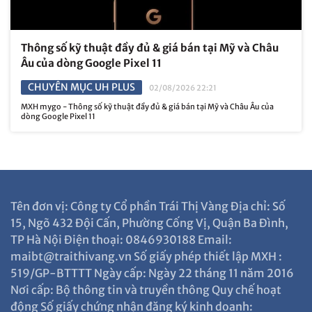
Thông số kỹ thuật đầy đủ & giá bán tại Mỹ và Châu
Âu của dòng Google Pixel 11
CHUYÊN MỤC UH PLUS
02/08/2026 22:21
MXH mygo - Thông số kỹ thuật đầy đủ & giá bán tại Mỹ và Châu Âu của
dòng Google Pixel 11
Tên đơn vị: Công ty Cổ phần Trái Thị Vàng Địa chỉ: Số
15, Ngõ 432 Đội Cấn, Phường Cống Vị, Quận Ba Đình,
TP Hà Nội Điện thoại: 0846930188 Email:
maibt@traithivang.vn Số giấy phép thiết lập MXH :
519/GP-BTTTT Ngày cấp: Ngày 22 tháng 11 năm 2016
Nơi cấp: Bộ thông tin và truyền thông Quy chế hoạt
động Số giấy chứng nhận đăng ký kinh doanh: