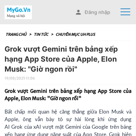
Đăng nhập
TRANG CHỦ
>
TIN TỨC
>
CHUYÊN MỤC UH PLUS
Grok vượt Gemini trên bảng xếp
hạng App Store của Apple, Elon
Musk: "Giờ ngon rồi"
19/08/2025 11:06
Grok vượt Gemini trên bảng xếp hạng App Store của
Apple, Elon Musk: "Giờ ngon rồi"
Bất chấp mối quan hệ căng thẳng giữa
Elon Musk
và
Apple, ông vẫn bày tỏ sự hài lòng khi ứng dụng
AI
Grok
của xAI vượt mặt Gemini của Google trên bảng
xếp hạng ứng dụng năng suất của App Store. Grok hiện